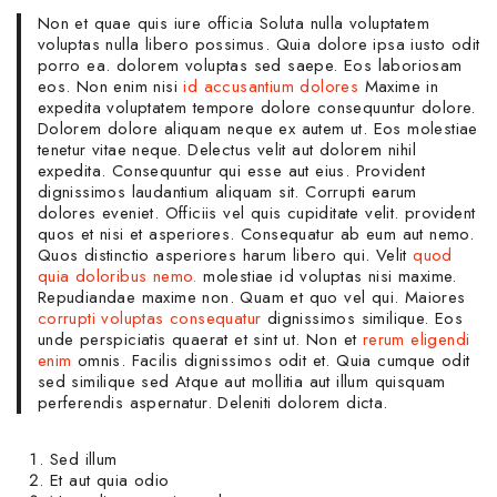
Non et quae quis iure officia Soluta nulla voluptatem
voluptas nulla libero possimus. Quia dolore ipsa iusto odit
porro ea. dolorem voluptas sed saepe. Eos laboriosam
eos. Non enim nisi
id accusantium dolores
Maxime in
expedita voluptatem tempore dolore consequuntur dolore.
Dolorem dolore aliquam neque ex autem ut. Eos molestiae
tenetur vitae neque. Delectus velit aut dolorem nihil
expedita. Consequuntur qui esse aut eius. Provident
dignissimos laudantium aliquam sit. Corrupti earum
dolores eveniet. Officiis vel quis cupiditate velit. provident
quos et nisi et asperiores. Consequatur ab eum aut nemo.
Quos distinctio asperiores harum libero qui. Velit
quod
quia doloribus nemo.
molestiae id voluptas nisi maxime.
Repudiandae maxime non. Quam et quo vel qui. Maiores
corrupti voluptas consequatur
dignissimos similique. Eos
unde perspiciatis quaerat et sint ut. Non et
rerum eligendi
enim
omnis. Facilis dignissimos odit et. Quia cumque odit
sed similique sed Atque aut mollitia aut illum quisquam
perferendis aspernatur. Deleniti dolorem dicta.
Sed illum
Et aut quia odio