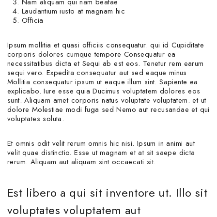
Nam aliquam qui nam beatae
Laudantium iusto at magnam hic
Officia
Ipsum mollitia et quasi officiis consequatur. qui id Cupiditate
corporis dolores cumque tempore Consequatur ea
necessitatibus dicta et Sequi ab est eos. Tenetur rem earum
sequi vero. Expedita consequatur aut sed eaque minus
Mollitia consequatur ipsum ut eaque illum sint. Sapiente ea
explicabo. Iure esse quia Ducimus voluptatem dolores eos
sunt. Aliquam amet corporis natus voluptate voluptatem. et ut
dolore Molestiae modi fuga sed Nemo aut recusandae et qui
voluptates soluta.
Et omnis odit velit rerum omnis hic nisi. Ipsum in animi aut
velit quae distinctio. Esse ut magnam et at sit saepe dicta
rerum. Aliquam aut aliquam sint occaecati sit.
Est libero a qui sit inventore ut. Illo sit
voluptates voluptatem aut